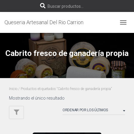
B
Buscar productos…
u
Queseria Artesanal Del Rio Carrion
CAMB
s
MODO
DE
c
NAVEG
Cabrito fresco de ganadería propia
a
r
p
Inicio
/ Productos etiquetados “Cabrito fresco de ganadería propia”
o
Mostrando el único resultado
r
: