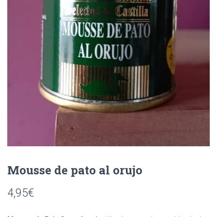
C
I
Ó
N
Mousse de pato al orujo
4,95
€