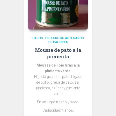
OTROS
,
PRODUCTOS ARTESANOS
DE PALENCIA
Mousse de pato a la
pimienta
Mousse de Foie Gras a la
pimienta verde:
Hígado graso de pato, hígado
de pollo, grasa de pato, sal,
pimienta, azúcar y pimienta
verde
En un lugar fresco y seco.
Caducidad: 4 años.