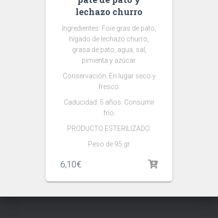
lechazo churro
Ingredientes: Foie gras de pato,
hígado de lechazo churro,
grasa de pato, agua, sal,
pimienta y azúcar.
Conservación: En lugar seco y
fresco.
Caducidad: 5 años. Consumir
frío.
PRODUCTO ESTERILIZADO.
Peso de 95 gr
6,10
€