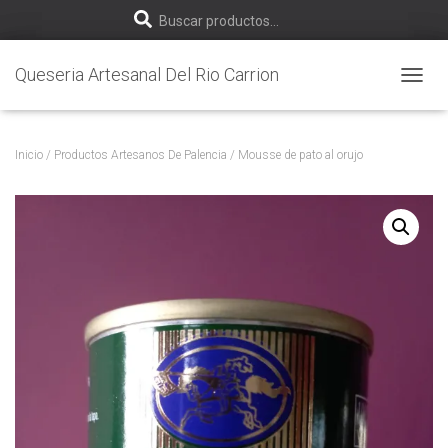
B
Buscar productos…
u
Queseria Artesanal Del Rio Carrion
C
s
A
M
c
B
Inicio
/
Productos Artesanos De Palencia
/ Mousse de pato al orujo
I
a
A
R
r
M
O
p
D
O
o
D
E
N
r
A
V
:
E
G
A