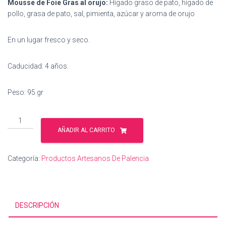
Mousse de Foie Gras al orujo:
Hígado graso de pato, hígado de
pollo, grasa de pato, sal, pimienta, azúcar y aroma de orujo
En un lugar fresco y seco.
Caducidad: 4 años.
Peso: 95 gr
Mousse
de
AÑADIR AL CARRITO
pato
al
Categoría:
Productos Artesanos De Palencia
orujo
cantidad
DESCRIPCIÓN