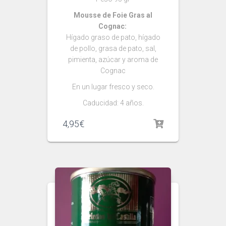
Mousse de Foie Gras al
Cognac:
Hígado graso de pato, hígado
de pollo, grasa de pato, sal,
pimienta, azúcar y aroma de
Cognac
En un lugar fresco y seco.
Caducidad: 4 años.
4,95
€